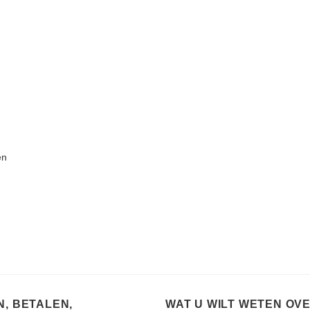
en
, BETALEN,
WAT U WILT WETEN OV