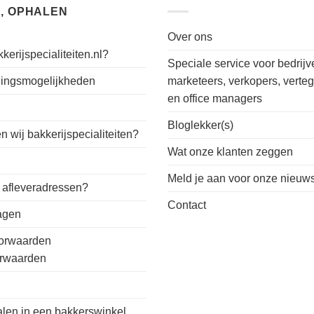
, OPHALEN
Over ons
kerijspecialiteiten.nl?
Speciale service voor bedrijv
alingsmogelijkheden
marketeers, verkopers, verte
en office managers
n
Bloglekker(s)
 wij bakkerijspecialiteiten?
Wat onze klanten zeggen
Meld je aan voor onze nieuws
 afleveradressen?
Contact
ragen
orwaarden
orwaarden
alen in een bakkerswinkel