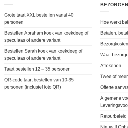
BEZORGEN
Grote taart XXL bestellen vanaf 40
personen
Hoe werkt bak
Bestellen Abraham koek van koekdeeg of
Betalen, bet
speculaas of andere variant
Bezorgkoste
Bestellen Sarah koek van koekdeeg of
Waar bezorgen
speculaas of andere variant
Afrekenen
Taart bestellen 12 – 35 personen
Twee of meer
QR-code taart bestellen van 10-35
personen (inclusief foto QR)
Offerte aanv
Algemene vo
Leveringsvo
Retourbeleid
Nieuw!!! Oph