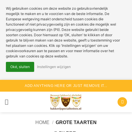
Wij gebruiken cookies om deze website zo gebruiksvriendelijk
mogelijk te maken en u te voorzien van de beste informatie. De
Europese wetgeving maakt onderscheid tussen cookies die
functioneel of niet privacygevoelig zijn en cookies die mogelijk wel
privacygevoelig kunnen zijn (PII). Deze website gebruikt beide
soorten cookies. Door hiernaast op ‘OK, sluiten’ te klikken of door
gebruik te blijven maken van deze website, geeft u toestemming voor
het plaatsen van cookies. Klik op 'Instellingen wijzigen' om uw
cookievoorkeuren aan te passen en voor meer informatie over het
gebruik van cookies op deze website.
Oké, sluiten
Instellingen wijzigen
Ga
ADD ANYTHING HERE OR JUST REMOVE IT...
naar
inhoud
HOME
/
GROTE TAARTEN