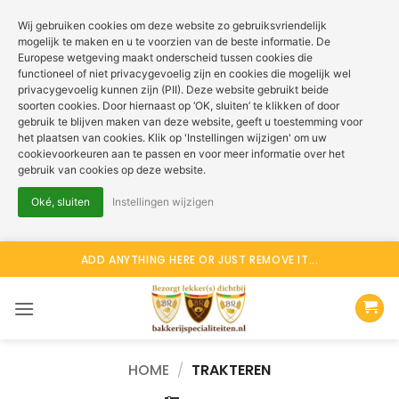
Wij gebruiken cookies om deze website zo gebruiksvriendelijk
mogelijk te maken en u te voorzien van de beste informatie. De
Europese wetgeving maakt onderscheid tussen cookies die
functioneel of niet privacygevoelig zijn en cookies die mogelijk wel
privacygevoelig kunnen zijn (PII). Deze website gebruikt beide
soorten cookies. Door hiernaast op ‘OK, sluiten’ te klikken of door
gebruik te blijven maken van deze website, geeft u toestemming voor
het plaatsen van cookies. Klik op 'Instellingen wijzigen' om uw
cookievoorkeuren aan te passen en voor meer informatie over het
gebruik van cookies op deze website.
Oké, sluiten
Instellingen wijzigen
Ga
ADD ANYTHING HERE OR JUST REMOVE IT...
naar
inhoud
HOME
/
TRAKTEREN