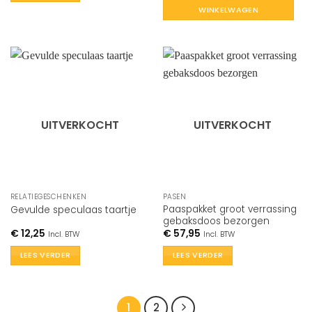
WINKELWAGEN
UITVERKOCHT
UITVERKOCHT
RELATIEGESCHENKEN
PASEN
Paaspakket groot verrassing
Gevulde speculaas taartje
gebaksdoos bezorgen
€
12,25
€
57,95
Incl. BTW
Incl. BTW
LEES VERDER
LEES VERDER
1
2