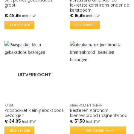
Sint pakket gebaksdoos
Kerstkrans amandel de
groot
lekkerste kerstkrans onder de
kerstboom
€
49,95
€
16,95
Incl. BTW
Incl. BTW
LEES VERDER
LEES VERDER
UITVERKOCHT
PASEN
ABRAHAM EN SARAH
Paaspakket klein gebaksdoos
Bestellen Abraham
bezorgen
krentenbrood rozijnenbrood
€
34,95
€
51,50
Incl. BTW
Incl. BTW
LEES VERDER
TOEVOEGEN AAN