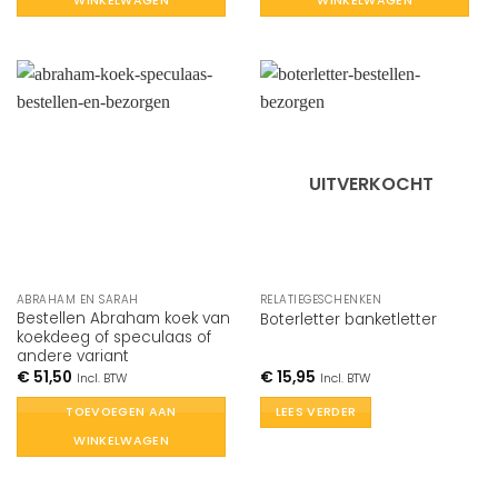
WINKELWAGEN
WINKELWAGEN
UITVERKOCHT
ABRAHAM EN SARAH
RELATIEGESCHENKEN
Bestellen Abraham koek van
Boterletter banketletter
koekdeeg of speculaas of
andere variant
€
51,50
€
15,95
Incl. BTW
Incl. BTW
TOEVOEGEN AAN
LEES VERDER
WINKELWAGEN