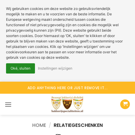
Wij gebruiken cookies om deze website zo gebruiksvriendelijk
mogelijk te maken en u te voorzien van de beste informatie. De
Europese wetgeving maakt onderscheid tussen cookies die
functioneel of niet privacygevoelig zijn en cookies die mogelijk wel
privacygevoelig kunnen zijn (PII). Deze website gebruikt beide
soorten cookies. Door hiernaast op ‘OK, sluiten’ te klikken of door
gebruik te blijven maken van deze website, geeft u toestemming voor
het plaatsen van cookies. Klik op 'Instellingen wijzigen' om uw
cookievoorkeuren aan te passen en voor meer informatie over het
gebruik van cookies op deze website.
Oké, sluiten
Instellingen wijzigen
Ga
ADD ANYTHING HERE OR JUST REMOVE IT...
naar
inhoud
HOME
/
RELATIEGESCHENKEN