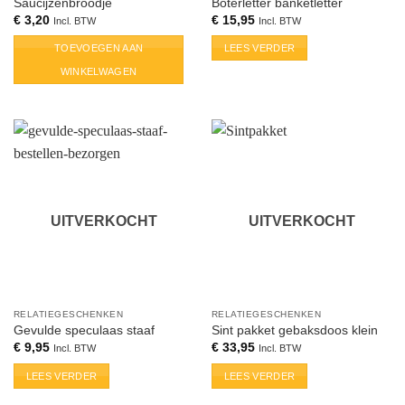
Saucijzenbroodje
Boterletter banketletter
€
3,20
€
15,95
Incl. BTW
Incl. BTW
TOEVOEGEN AAN
LEES VERDER
WINKELWAGEN
UITVERKOCHT
UITVERKOCHT
RELATIEGESCHENKEN
RELATIEGESCHENKEN
Gevulde speculaas staaf
Sint pakket gebaksdoos klein
€
9,95
€
33,95
Incl. BTW
Incl. BTW
LEES VERDER
LEES VERDER