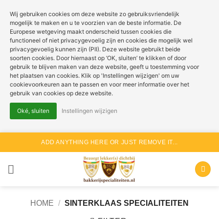
Wij gebruiken cookies om deze website zo gebruiksvriendelijk
mogelijk te maken en u te voorzien van de beste informatie. De
Europese wetgeving maakt onderscheid tussen cookies die
functioneel of niet privacygevoelig zijn en cookies die mogelijk wel
privacygevoelig kunnen zijn (PII). Deze website gebruikt beide
soorten cookies. Door hiernaast op ‘OK, sluiten’ te klikken of door
gebruik te blijven maken van deze website, geeft u toestemming voor
het plaatsen van cookies. Klik op 'Instellingen wijzigen' om uw
cookievoorkeuren aan te passen en voor meer informatie over het
gebruik van cookies op deze website.
Oké, sluiten
Instellingen wijzigen
Ga
ADD ANYTHING HERE OR JUST REMOVE IT...
naar
inhoud
HOME
/
SINTERKLAAS SPECIALITEITEN