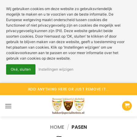
Wij gebruiken cookies om deze website zo gebruiksvriendelijk
mogelijk te maken en u te voorzien van de beste informatie. De
Europese wetgeving maakt onderscheid tussen cookies die
functioneel of niet privacygevoelig zijn en cookies die mogelijk wel
privacygevoelig kunnen zijn (PII). Deze website gebruikt beide
soorten cookies. Door hiernaast op ‘OK, sluiten’ te klikken of door
gebruik te blijven maken van deze website, geeft u toestemming voor
het plaatsen van cookies. Klik op 'Instellingen wijzigen' om uw
cookievoorkeuren aan te passen en voor meer informatie over het
gebruik van cookies op deze website.
Oké, sluiten
Instellingen wijzigen
Ga
ADD ANYTHING HERE OR JUST REMOVE IT...
naar
inhoud
HOME
/
PASEN