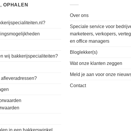
, OPHALEN
Over ons
kerijspecialiteiten.nl?
Speciale service voor bedrijv
alingsmogelijkheden
marketeers, verkopers, verte
en office managers
n
Bloglekker(s)
 wij bakkerijspecialiteiten?
Wat onze klanten zeggen
Meld je aan voor onze nieuws
 afleveradressen?
Contact
ragen
orwaarden
orwaarden
alen in een bakkerswinkel