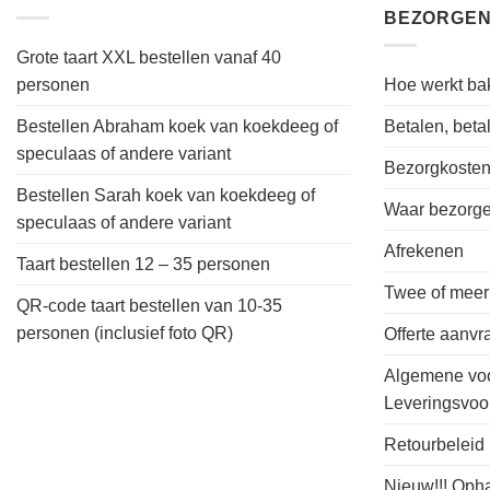
BEZORGEN
Grote taart XXL bestellen vanaf 40
personen
Hoe werkt bak
Bestellen Abraham koek van koekdeeg of
Betalen, bet
speculaas of andere variant
Bezorgkoste
Bestellen Sarah koek van koekdeeg of
Waar bezorgen
speculaas of andere variant
Afrekenen
Taart bestellen 12 – 35 personen
Twee of meer
QR-code taart bestellen van 10-35
personen (inclusief foto QR)
Offerte aanv
Algemene vo
Leveringsvo
Retourbeleid
Nieuw!!! Oph