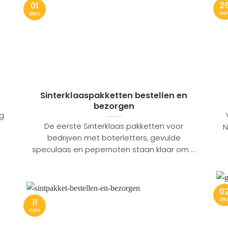
2
01
no
dec
Sinterklaaspakketten bestellen en
bezorgen
ag
De eerste Sinterklaas pakketten voor
N
bedrijven met boterletters, gevulde
speculaas en pepernoten staan klaar om ...
0
de
11
nov