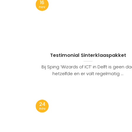
16
nov
Testimonial Sinterklaaspakket
Bij Sping ‘Wizards of ICT’ in Delft is geen d
hetzelfde en er valt regelmatig ...
24
nov