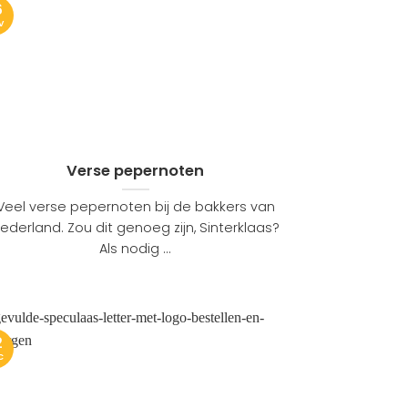
6
v
Verse pepernoten
Veel verse pepernoten bij de bakkers van
ederland. Zou dit genoeg zijn, Sinterklaas?
Als nodig ...
2
c