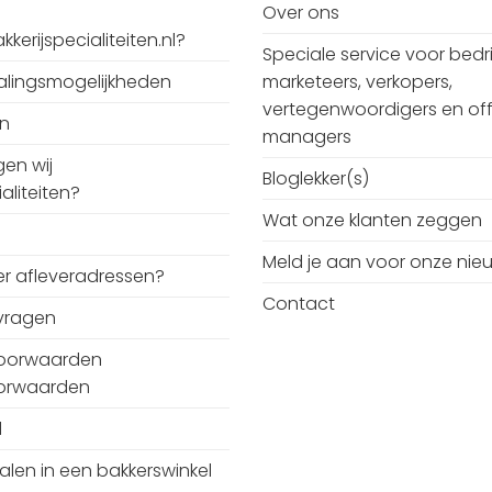
Over ons
kerijspecialiteiten.nl?
Speciale service voor bedri
talingsmogelijkheden
marketeers, verkopers,
vertegenwoordigers en off
en
managers
en wij
Bloglekker(s)
aliteiten?
Wat onze klanten zeggen
Meld je aan voor onze nie
r afleveradressen?
Contact
vragen
oorwaarden
oorwaarden
d
alen in een bakkerswinkel