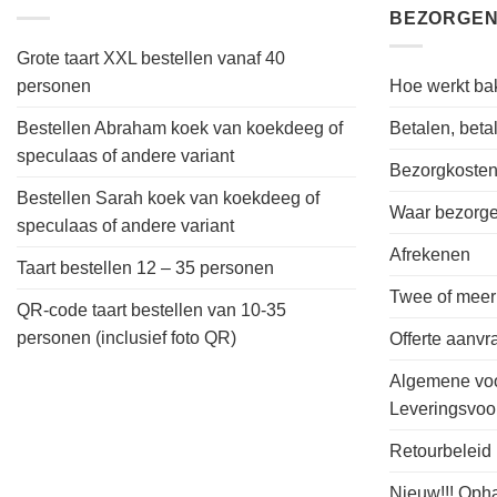
BEZORGEN
Grote taart XXL bestellen vanaf 40
personen
Hoe werkt bak
Bestellen Abraham koek van koekdeeg of
Betalen, bet
speculaas of andere variant
Bezorgkoste
Bestellen Sarah koek van koekdeeg of
Waar bezorgen
speculaas of andere variant
Afrekenen
Taart bestellen 12 – 35 personen
Twee of meer
QR-code taart bestellen van 10-35
personen (inclusief foto QR)
Offerte aanv
Algemene vo
Leveringsvo
Retourbeleid
Nieuw!!! Oph