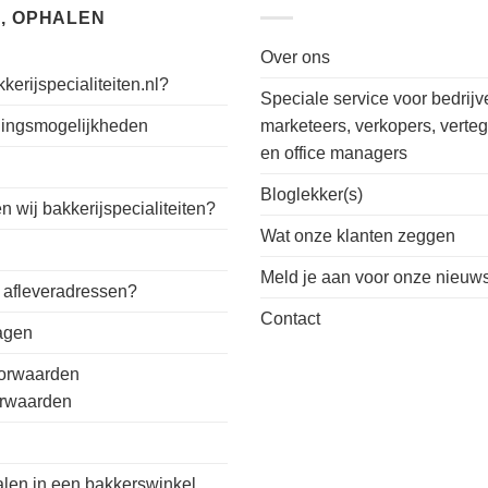
, OPHALEN
Over ons
kerijspecialiteiten.nl?
Speciale service voor bedrijv
alingsmogelijkheden
marketeers, verkopers, verte
en office managers
n
Bloglekker(s)
 wij bakkerijspecialiteiten?
Wat onze klanten zeggen
Meld je aan voor onze nieuws
 afleveradressen?
Contact
ragen
orwaarden
orwaarden
alen in een bakkerswinkel