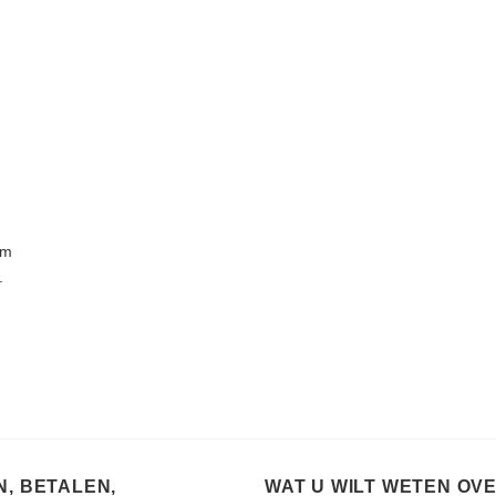
am
.
, BETALEN,
WAT U WILT WETEN OV