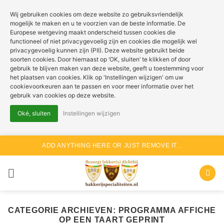
Wij gebruiken cookies om deze website zo gebruiksvriendelijk
mogelijk te maken en u te voorzien van de beste informatie. De
Europese wetgeving maakt onderscheid tussen cookies die
functioneel of niet privacygevoelig zijn en cookies die mogelijk wel
privacygevoelig kunnen zijn (PII). Deze website gebruikt beide
soorten cookies. Door hiernaast op ‘OK, sluiten’ te klikken of door
gebruik te blijven maken van deze website, geeft u toestemming voor
het plaatsen van cookies. Klik op 'Instellingen wijzigen' om uw
cookievoorkeuren aan te passen en voor meer informatie over het
gebruik van cookies op deze website.
Oké, sluiten
Instellingen wijzigen
Ga
ADD ANYTHING HERE OR JUST REMOVE IT...
naar
inhoud
CATEGORIE ARCHIEVEN:
PROGRAMMA AFFICHE
OP EEN TAART GEPRINT