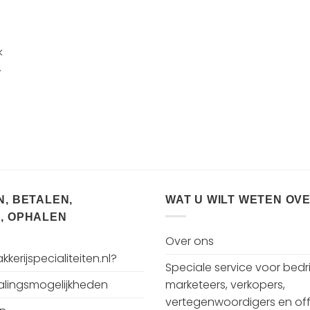
k
.
, BETALEN,
WAT U WILT WETEN OV
, OPHALEN
Over ons
kerijspecialiteiten.nl?
Speciale service voor bedri
talingsmogelijkheden
marketeers, verkopers,
vertegenwoordigers en off