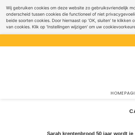
Wij gebruiken cookies om deze website zo gebruiksvriendelijk m
onderscheid tussen cookies die functioneel of niet privacygevoeli
beide soorten cookies. Door hiernaast op ‘OK, sluiten’ te klikken
van cookies. Klik op 'Instellingen wijzigen' om uw cookievoorkeu
Ga
naar
inhoud
HOMEPAG
C
Sarah krentenbrood 50 jaar wordt je