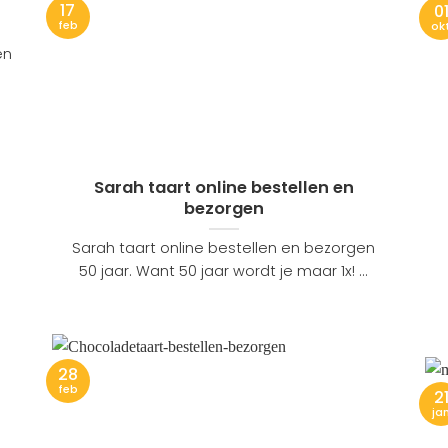
17
0
feb
ok
en
Sarah taart online bestellen en
bezorgen
Sarah taart online bestellen en bezorgen
50 jaar. Want 50 jaar wordt je maar 1x! ...
28
n
feb
2
ja