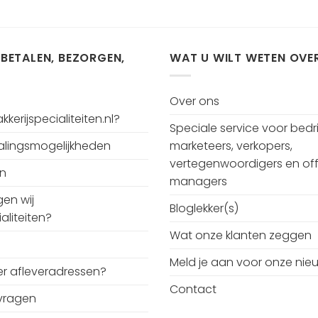
 BETALEN, BEZORGEN,
WAT U WILT WETEN OVE
Over ons
kerijspecialiteiten.nl?
Speciale service voor bedri
talingsmogelijkheden
marketeers, verkopers,
vertegenwoordigers en off
en
managers
en wij
Bloglekker(s)
aliteiten?
Wat onze klanten zeggen
Meld je aan voor onze nie
r afleveradressen?
Contact
vragen