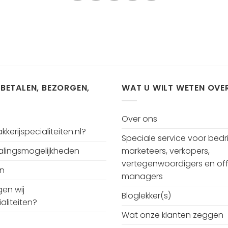
 BETALEN, BEZORGEN,
WAT U WILT WETEN OVE
Over ons
kerijspecialiteiten.nl?
Speciale service voor bedri
talingsmogelijkheden
marketeers, verkopers,
vertegenwoordigers en off
en
managers
en wij
Bloglekker(s)
aliteiten?
Wat onze klanten zeggen