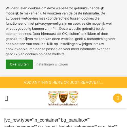
Wij gebruiken cookies om deze website zo gebruiksvriendelijk
mogelijk te maken en u te voorzien van de beste informatie. De
Europese wetgeving maakt onderscheid tussen cookies die
functioneel of niet privacygevoelig zijn en cookies die mogelijk wel
privacygevoelig kunnen zijn (PII). Deze website gebruikt beide
soorten cookies. Door hiernaast op ‘OK, sluiten’ te klikken of door
gebruik te blijven maken van deze website, geeft u toestemming voor
het plaatsen van cookies. Klik op 'Instellingen wijzigen' om uw
cookievoorkeuren aan te passen en voor meer informatie over het
gebruik van cookies op deze website.
Oké, sluiten
Instellingen wijzigen
Ga
ADD ANYTHING HERE OR JUST REMOVE IT...
naar
inhoud
[vc_row type=”in_container” bg_parallax=””