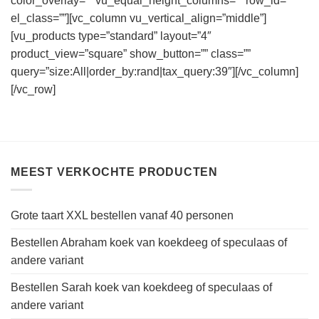
color_overlay=”” vu_equal_height_columns=”” row_id=””
el_class=””][vc_column vu_vertical_align=”middle”]
[vu_products type=”standard” layout=”4″
product_view=”square” show_button=”” class=””
query=”size:All|order_by:rand|tax_query:39″][/vc_column]
[/vc_row]
MEEST VERKOCHTE PRODUCTEN
Grote taart XXL bestellen vanaf 40 personen
Bestellen Abraham koek van koekdeeg of speculaas of
andere variant
Bestellen Sarah koek van koekdeeg of speculaas of
andere variant