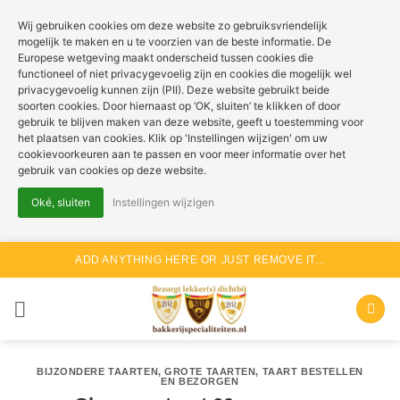
Wij gebruiken cookies om deze website zo gebruiksvriendelijk
mogelijk te maken en u te voorzien van de beste informatie. De
Europese wetgeving maakt onderscheid tussen cookies die
functioneel of niet privacygevoelig zijn en cookies die mogelijk wel
privacygevoelig kunnen zijn (PII). Deze website gebruikt beide
soorten cookies. Door hiernaast op ‘OK, sluiten’ te klikken of door
gebruik te blijven maken van deze website, geeft u toestemming voor
het plaatsen van cookies. Klik op 'Instellingen wijzigen' om uw
cookievoorkeuren aan te passen en voor meer informatie over het
gebruik van cookies op deze website.
Oké, sluiten
Instellingen wijzigen
Ga
ADD ANYTHING HERE OR JUST REMOVE IT...
naar
inhoud
BIJZONDERE TAARTEN
,
GROTE TAARTEN
,
TAART BESTELLEN
EN BEZORGEN