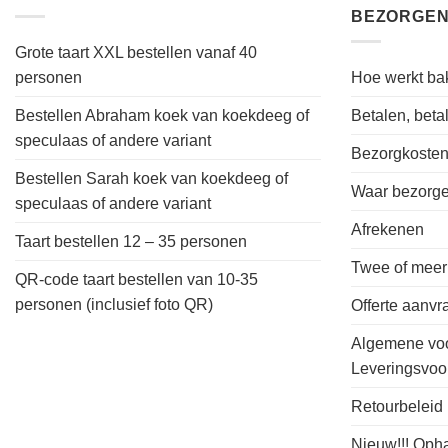
BEZORGEN
Grote taart XXL bestellen vanaf 40
personen
Hoe werkt bak
Bestellen Abraham koek van koekdeeg of
Betalen, bet
speculaas of andere variant
Bezorgkoste
Bestellen Sarah koek van koekdeeg of
Waar bezorgen
speculaas of andere variant
Afrekenen
Taart bestellen 12 – 35 personen
Twee of meer
QR-code taart bestellen van 10-35
personen (inclusief foto QR)
Offerte aanv
Algemene vo
Leveringsvo
Retourbeleid
Nieuw!!! Oph