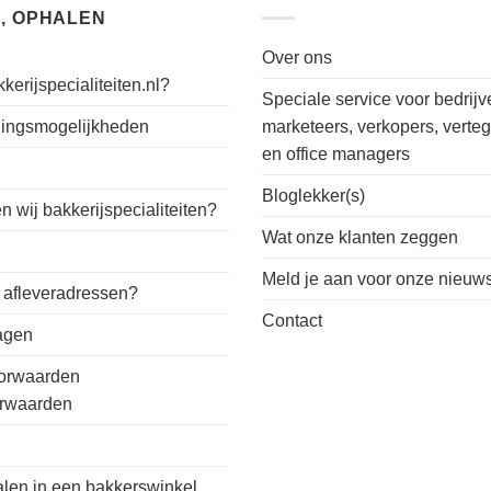
, OPHALEN
Over ons
kerijspecialiteiten.nl?
Speciale service voor bedrijv
alingsmogelijkheden
marketeers, verkopers, verte
en office managers
n
Bloglekker(s)
 wij bakkerijspecialiteiten?
Wat onze klanten zeggen
Meld je aan voor onze nieuws
 afleveradressen?
Contact
ragen
orwaarden
orwaarden
alen in een bakkerswinkel