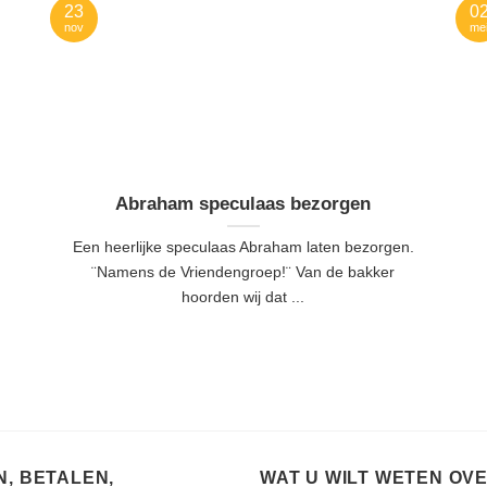
23
0
nov
me
Abraham speculaas bezorgen
Een heerlijke speculaas Abraham laten bezorgen.
¨Namens de Vriendengroep!¨ Van de bakker
hoorden wij dat ...
, BETALEN,
WAT U WILT WETEN OV