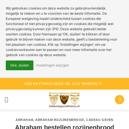
Wij gebruiken cookies om deze website zo gebruiksvriendelijk
mogelijk te maken en u te voorzien van de beste informatie. De
Europese wetgeving maakt onderscheid tussen cookies die
functioneel of niet privacygevoelig zijn en cookies die mogelijk wel
privacygevoelig kunnen zijn (PII). Deze website gebruikt beide
soorten cookies. Door hiernaast op ‘OK, sluiten’ te klikken of door
gebruik te blijven maken van deze website, geeft u toestemming voor
het plaatsen van cookies. Klik op 'Instellingen wijzigen' om uw
cookievoorkeuren aan te passen en voor meer informatie over het
gebruik van cookies op deze website.
Oké, sluiten
Instellingen wijzigen
Ga
ADD ANYTHING HERE OR JUST REMOVE IT...
naar
inhoud
ABRAHAM
,
ABRAHAM ROZIJNENBROOD
,
CADEAU GEVEN
Abraham bestellen rozijnenbrood