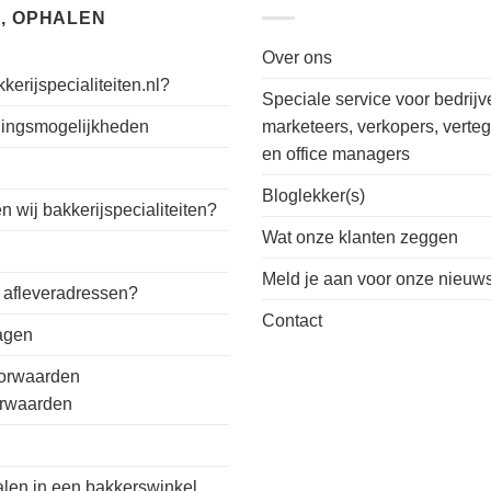
, OPHALEN
Over ons
kerijspecialiteiten.nl?
Speciale service voor bedrijv
alingsmogelijkheden
marketeers, verkopers, verte
en office managers
n
Bloglekker(s)
 wij bakkerijspecialiteiten?
Wat onze klanten zeggen
Meld je aan voor onze nieuws
 afleveradressen?
Contact
ragen
orwaarden
orwaarden
alen in een bakkerswinkel