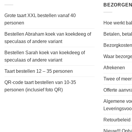
BEZORGEN
Grote taart XXL bestellen vanaf 40
personen
Hoe werkt bak
Bestellen Abraham koek van koekdeeg of
Betalen, bet
speculaas of andere variant
Bezorgkoste
Bestellen Sarah koek van koekdeeg of
Waar bezorgen
speculaas of andere variant
Afrekenen
Taart bestellen 12 – 35 personen
Twee of meer
QR-code taart bestellen van 10-35
personen (inclusief foto QR)
Offerte aanv
Algemene vo
Leveringsvo
Retourbeleid
Nieuw!!! Oph