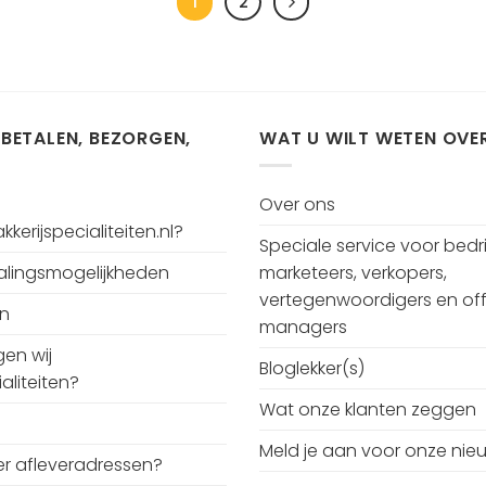
1
2
 BETALEN, BEZORGEN,
WAT U WILT WETEN OVE
Over ons
kerijspecialiteiten.nl?
Speciale service voor bedri
talingsmogelijkheden
marketeers, verkopers,
vertegenwoordigers en off
en
managers
en wij
Bloglekker(s)
aliteiten?
Wat onze klanten zeggen
Meld je aan voor onze nie
r afleveradressen?