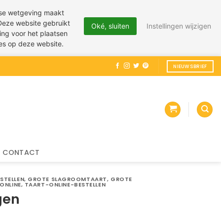
pese wetgeving maakt
 Deze website gebruikt
Oké, sluiten
Instellingen wijzigen
ing voor het plaatsen
ies op deze website.
NIEUWSBRIEF
CONTACT
STELLEN
,
GROTE SLAGROOMTAART
,
GROTE
ONLINE
,
TAART-ONLINE-BESTELLEN
gen