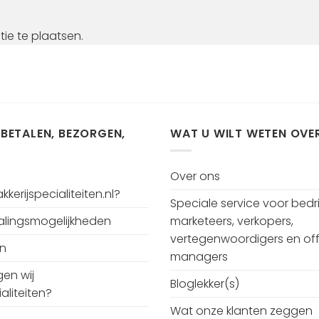
ie te plaatsen.
 BETALEN, BEZORGEN,
WAT U WILT WETEN OVE
Over ons
kerijspecialiteiten.nl?
Speciale service voor bedri
talingsmogelijkheden
marketeers, verkopers,
vertegenwoordigers en off
en
managers
en wij
Bloglekker(s)
aliteiten?
Wat onze klanten zeggen