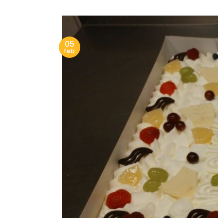
05
feb