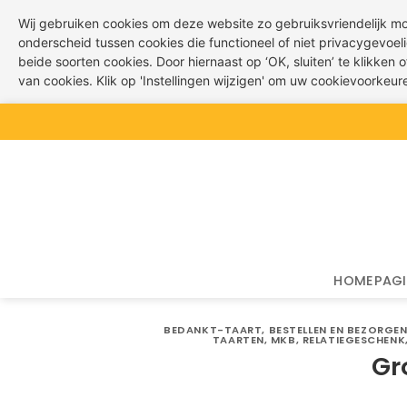
Wij gebruiken cookies om deze website zo gebruiksvriendelijk m
onderscheid tussen cookies die functioneel of niet privacygevoeli
beide soorten cookies. Door hiernaast op ‘OK, sluiten’ te klikken
van cookies. Klik op 'Instellingen wijzigen' om uw cookievoorkeu
Ga
naar
inhoud
HOMEPAG
BEDANKT-TAART
,
BESTELLEN EN BEZORGE
TAARTEN
,
MKB
,
RELATIEGESCHENK
Gr