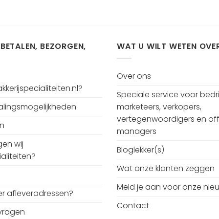
 BETALEN, BEZORGEN,
WAT U WILT WETEN OVE
Over ons
kerijspecialiteiten.nl?
Speciale service voor bedri
talingsmogelijkheden
marketeers, verkopers,
vertegenwoordigers en off
en
managers
en wij
Bloglekker(s)
aliteiten?
Wat onze klanten zeggen
Meld je aan voor onze nie
r afleveradressen?
Contact
vragen