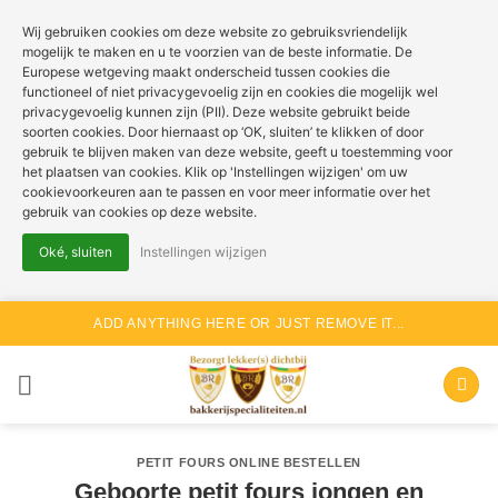
Wij gebruiken cookies om deze website zo gebruiksvriendelijk
mogelijk te maken en u te voorzien van de beste informatie. De
Europese wetgeving maakt onderscheid tussen cookies die
functioneel of niet privacygevoelig zijn en cookies die mogelijk wel
privacygevoelig kunnen zijn (PII). Deze website gebruikt beide
soorten cookies. Door hiernaast op ‘OK, sluiten’ te klikken of door
gebruik te blijven maken van deze website, geeft u toestemming voor
het plaatsen van cookies. Klik op 'Instellingen wijzigen' om uw
cookievoorkeuren aan te passen en voor meer informatie over het
gebruik van cookies op deze website.
Oké, sluiten
Instellingen wijzigen
Ga
ADD ANYTHING HERE OR JUST REMOVE IT...
naar
inhoud
PETIT FOURS ONLINE BESTELLEN
Geboorte petit fours jongen en