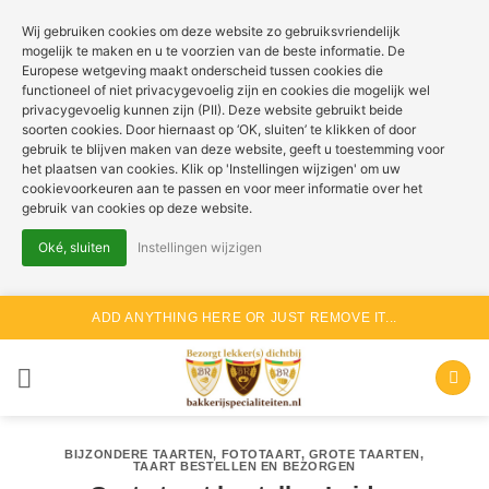
Wij gebruiken cookies om deze website zo gebruiksvriendelijk
mogelijk te maken en u te voorzien van de beste informatie. De
Europese wetgeving maakt onderscheid tussen cookies die
functioneel of niet privacygevoelig zijn en cookies die mogelijk wel
privacygevoelig kunnen zijn (PII). Deze website gebruikt beide
soorten cookies. Door hiernaast op ‘OK, sluiten’ te klikken of door
gebruik te blijven maken van deze website, geeft u toestemming voor
het plaatsen van cookies. Klik op 'Instellingen wijzigen' om uw
cookievoorkeuren aan te passen en voor meer informatie over het
gebruik van cookies op deze website.
Oké, sluiten
Instellingen wijzigen
Ga
ADD ANYTHING HERE OR JUST REMOVE IT...
naar
inhoud
BIJZONDERE TAARTEN
,
FOTOTAART
,
GROTE TAARTEN
,
TAART BESTELLEN EN BEZORGEN