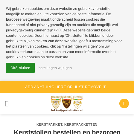
Wij gebruiken cookies om deze website zo gebruiksvriendelijk
mogelijk te maken en u te voorzien van de beste informatie. De
Europese wetgeving maakt onderscheid tussen cookies die
functioneel of niet privacygevoelig zijn en cookies die mogelijk wel
privacygevoelig kunnen zijn (PII). Deze website gebruikt beide
soorten cookies. Door hiernaast op ‘OK, sluiten’ te klikken of door
gebruik te blijven maken van deze website, geeft u toestemming voor
het plaatsen van cookies. Klik op 'Instellingen wijzigen' om uw
cookievoorkeuren aan te passen en voor meer informatie over het
gebruik van cookies op deze website.
Oké, sluiten
Instellingen wijzigen
Ga
ADD ANYTHING HERE OR JUST REMOVE IT...
naar
inhoud
KERSTPAKKET
,
KERSTPAKKETTEN
Kerststollen bestellen en bezorgen