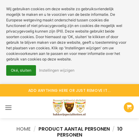
Wij gebruiken cookies om deze website zo gebruiksvriendelijk
mogelijk te maken en u te voorzien van de beste informatie. De
Europese wetgeving maakt onderscheid tussen cookies die
functioneel of niet privacygevoelig zijn en cookies die mogelijk wel
privacygevoelig kunnen zijn (PII). Deze website gebruikt beide
soorten cookies. Door hiernaast op ‘OK, sluiten’ te klikken of door
gebruik te blijven maken van deze website, geeft u toestemming voor
het plaatsen van cookies. Klik op 'Instellingen wijzigen' om uw
cookievoorkeuren aan te passen en voor meer informatie over het
gebruik van cookies op deze website.
Oké, sluiten
Instellingen wijzigen
Ga
ADD ANYTHING HERE OR JUST REMOVE IT...
naar
inhoud
HOME
/
PRODUCT AANTAL PERSONEN
/
10
PERSONEN