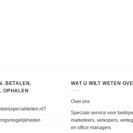
, BETALEN,
WAT U WILT WETEN OV
, OPHALEN
Over ons
kerijspecialiteiten.nl?
Speciale service voor bedrijv
alingsmogelijkheden
marketeers, verkopers, verte
en office managers
n