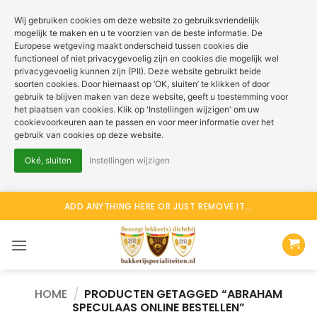
Wij gebruiken cookies om deze website zo gebruiksvriendelijk
mogelijk te maken en u te voorzien van de beste informatie. De
Europese wetgeving maakt onderscheid tussen cookies die
functioneel of niet privacygevoelig zijn en cookies die mogelijk wel
privacygevoelig kunnen zijn (PII). Deze website gebruikt beide
soorten cookies. Door hiernaast op ‘OK, sluiten’ te klikken of door
gebruik te blijven maken van deze website, geeft u toestemming voor
het plaatsen van cookies. Klik op 'Instellingen wijzigen' om uw
cookievoorkeuren aan te passen en voor meer informatie over het
gebruik van cookies op deze website.
Oké, sluiten
Instellingen wijzigen
Ga
ADD ANYTHING HERE OR JUST REMOVE IT...
naar
inhoud
HOME
/
PRODUCTEN GETAGGED “ABRAHAM
SPECULAAS ONLINE BESTELLEN”