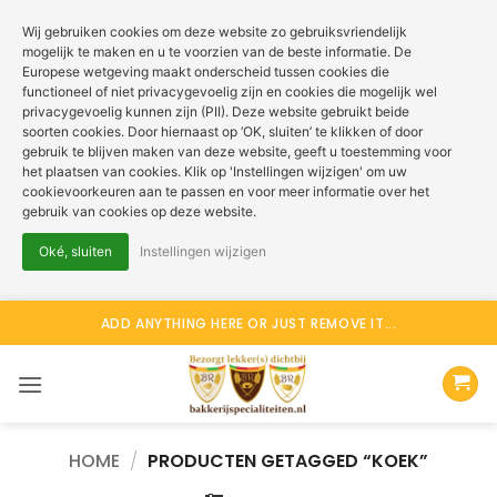
Wij gebruiken cookies om deze website zo gebruiksvriendelijk
mogelijk te maken en u te voorzien van de beste informatie. De
Europese wetgeving maakt onderscheid tussen cookies die
functioneel of niet privacygevoelig zijn en cookies die mogelijk wel
privacygevoelig kunnen zijn (PII). Deze website gebruikt beide
soorten cookies. Door hiernaast op ‘OK, sluiten’ te klikken of door
gebruik te blijven maken van deze website, geeft u toestemming voor
het plaatsen van cookies. Klik op 'Instellingen wijzigen' om uw
cookievoorkeuren aan te passen en voor meer informatie over het
gebruik van cookies op deze website.
Oké, sluiten
Instellingen wijzigen
Ga
ADD ANYTHING HERE OR JUST REMOVE IT...
naar
inhoud
HOME
/
PRODUCTEN GETAGGED “KOEK”