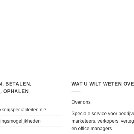
, BETALEN,
WAT U WILT WETEN OV
, OPHALEN
Over ons
kerijspecialiteiten.nl?
Speciale service voor bedrijv
alingsmogelijkheden
marketeers, verkopers, verte
en office managers
n