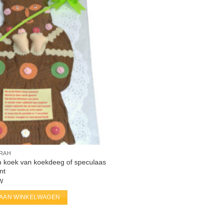
ARAH
h koek van koekdeeg of speculaas
nt
TW
AAN WINKELWAGEN