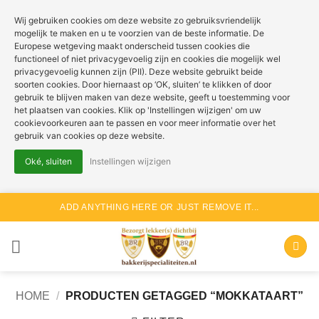
Wij gebruiken cookies om deze website zo gebruiksvriendelijk
mogelijk te maken en u te voorzien van de beste informatie. De
Europese wetgeving maakt onderscheid tussen cookies die
functioneel of niet privacygevoelig zijn en cookies die mogelijk wel
privacygevoelig kunnen zijn (PII). Deze website gebruikt beide
soorten cookies. Door hiernaast op ‘OK, sluiten’ te klikken of door
gebruik te blijven maken van deze website, geeft u toestemming voor
het plaatsen van cookies. Klik op 'Instellingen wijzigen' om uw
cookievoorkeuren aan te passen en voor meer informatie over het
gebruik van cookies op deze website.
Oké, sluiten
Instellingen wijzigen
Ga
ADD ANYTHING HERE OR JUST REMOVE IT...
naar
inhoud
HOME
/
PRODUCTEN GETAGGED “MOKKATAART”