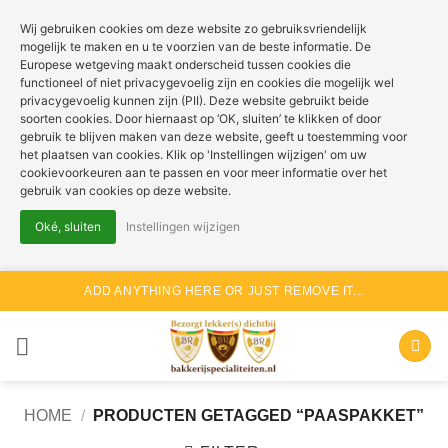
Wij gebruiken cookies om deze website zo gebruiksvriendelijk
mogelijk te maken en u te voorzien van de beste informatie. De
Europese wetgeving maakt onderscheid tussen cookies die
functioneel of niet privacygevoelig zijn en cookies die mogelijk wel
privacygevoelig kunnen zijn (PII). Deze website gebruikt beide
soorten cookies. Door hiernaast op ‘OK, sluiten’ te klikken of door
gebruik te blijven maken van deze website, geeft u toestemming voor
het plaatsen van cookies. Klik op 'Instellingen wijzigen' om uw
cookievoorkeuren aan te passen en voor meer informatie over het
gebruik van cookies op deze website.
Oké, sluiten
Instellingen wijzigen
Ga
ADD ANYTHING HERE OR JUST REMOVE IT...
naar
inhoud
HOME
/
PRODUCTEN GETAGGED “PAASPAKKET”