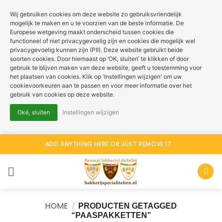
Wij gebruiken cookies om deze website zo gebruiksvriendelijk
mogelijk te maken en u te voorzien van de beste informatie. De
Europese wetgeving maakt onderscheid tussen cookies die
functioneel of niet privacygevoelig zijn en cookies die mogelijk wel
privacygevoelig kunnen zijn (PII). Deze website gebruikt beide
soorten cookies. Door hiernaast op ‘OK, sluiten’ te klikken of door
gebruik te blijven maken van deze website, geeft u toestemming voor
het plaatsen van cookies. Klik op 'Instellingen wijzigen' om uw
cookievoorkeuren aan te passen en voor meer informatie over het
gebruik van cookies op deze website.
Oké, sluiten
Instellingen wijzigen
Ga
ADD ANYTHING HERE OR JUST REMOVE IT...
naar
inhoud
HOME
/
PRODUCTEN GETAGGED
“PAASPAKKETTEN”