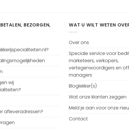
 BETALEN, BEZORGEN,
WAT U WILT WETEN OVE
Over ons
kerijspecialiteiten.nl?
Speciale service voor bedri
talingsmogelijkheden
marketeers, verkopers,
vertegenwoordigers en off
en
managers
en wij
Bloglekker(s)
aliteiten?
Wat onze klanten zeggen
Meld je aan voor onze nie
r afleveradressen?
Contact
vragen