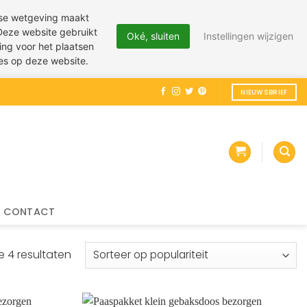
pese wetgeving maakt
 Deze website gebruikt
Oké, sluiten
Instellingen wijzigen
ing voor het plaatsen
ies op deze website.
NIEUWSBRIEF
CONTACT
Gesorteerd
e 4 resultaten
op
populariteit