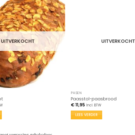
UITVERKOCHT
UITVERKOCHT
PASEN
ot
Paasstol-paasbrood
€
11,95
TW
Incl. BTW
LEES VERDER