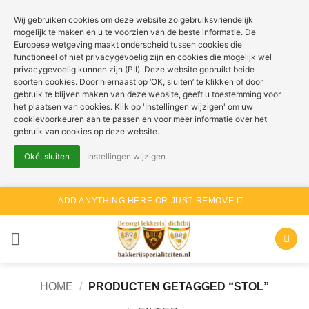
Wij gebruiken cookies om deze website zo gebruiksvriendelijk
mogelijk te maken en u te voorzien van de beste informatie. De
Europese wetgeving maakt onderscheid tussen cookies die
functioneel of niet privacygevoelig zijn en cookies die mogelijk wel
privacygevoelig kunnen zijn (PII). Deze website gebruikt beide
soorten cookies. Door hiernaast op ‘OK, sluiten’ te klikken of door
gebruik te blijven maken van deze website, geeft u toestemming voor
het plaatsen van cookies. Klik op 'Instellingen wijzigen' om uw
cookievoorkeuren aan te passen en voor meer informatie over het
gebruik van cookies op deze website.
Oké, sluiten
Instellingen wijzigen
Ga
ADD ANYTHING HERE OR JUST REMOVE IT...
naar
inhoud
HOME
/
PRODUCTEN GETAGGED “STOL”