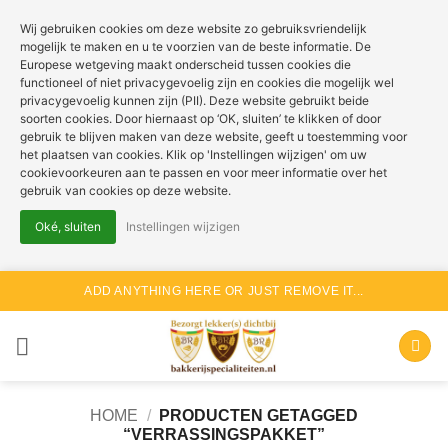
Wij gebruiken cookies om deze website zo gebruiksvriendelijk
mogelijk te maken en u te voorzien van de beste informatie. De
Europese wetgeving maakt onderscheid tussen cookies die
functioneel of niet privacygevoelig zijn en cookies die mogelijk wel
privacygevoelig kunnen zijn (PII). Deze website gebruikt beide
soorten cookies. Door hiernaast op ‘OK, sluiten’ te klikken of door
gebruik te blijven maken van deze website, geeft u toestemming voor
het plaatsen van cookies. Klik op 'Instellingen wijzigen' om uw
cookievoorkeuren aan te passen en voor meer informatie over het
gebruik van cookies op deze website.
Oké, sluiten
Instellingen wijzigen
Ga
ADD ANYTHING HERE OR JUST REMOVE IT...
naar
inhoud
HOME
/
PRODUCTEN GETAGGED
“VERRASSINGSPAKKET”