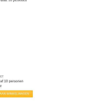
KET
af 10 personen
TW
AAN WINKELWAGEN