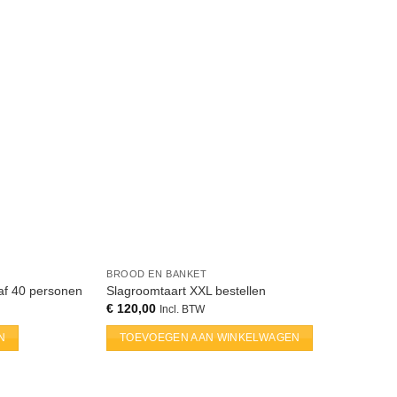
BROOD EN BANKET
naf 40 personen
Slagroomtaart XXL bestellen
€
120,00
Incl. BTW
N
TOEVOEGEN AAN WINKELWAGEN