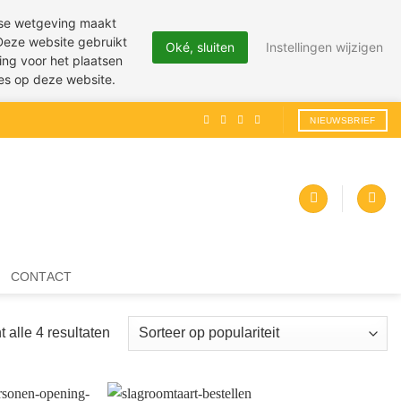
pese wetgeving maakt
 Deze website gebruikt
Oké, sluiten
Instellingen wijzigen
ing voor het plaatsen
ies op deze website.
NIEUWSBRIEF
CONTACT
Gesorteerd
t alle 4 resultaten
op
populariteit