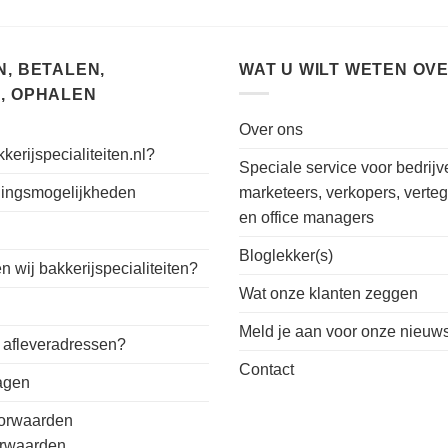
, BETALEN,
WAT U WILT WETEN OV
, OPHALEN
Over ons
kerijspecialiteiten.nl?
Speciale service voor bedrijv
alingsmogelijkheden
marketeers, verkopers, verte
en office managers
n
Bloglekker(s)
 wij bakkerijspecialiteiten?
Wat onze klanten zeggen
Meld je aan voor onze nieuws
 afleveradressen?
Contact
ragen
orwaarden
orwaarden