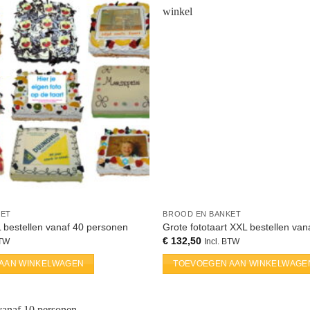
KET
BROOD EN BANKET
L bestellen vanaf 40 personen
Grote fototaart XXL bestellen va
€
132,50
BTW
Incl. BTW
AAN WINKELWAGEN
TOEVOEGEN AAN WINKELWAGE