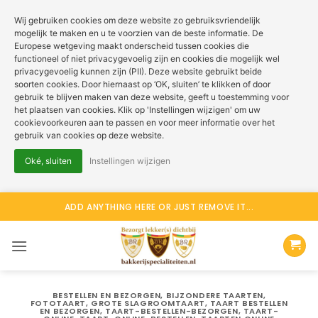
Wij gebruiken cookies om deze website zo gebruiksvriendelijk
mogelijk te maken en u te voorzien van de beste informatie. De
Europese wetgeving maakt onderscheid tussen cookies die
functioneel of niet privacygevoelig zijn en cookies die mogelijk wel
privacygevoelig kunnen zijn (PII). Deze website gebruikt beide
soorten cookies. Door hiernaast op ‘OK, sluiten’ te klikken of door
gebruik te blijven maken van deze website, geeft u toestemming voor
het plaatsen van cookies. Klik op 'Instellingen wijzigen' om uw
cookievoorkeuren aan te passen en voor meer informatie over het
gebruik van cookies op deze website.
Oké, sluiten
Instellingen wijzigen
Ga
ADD ANYTHING HERE OR JUST REMOVE IT...
naar
inhoud
BESTELLEN EN BEZORGEN
,
BIJZONDERE TAARTEN
,
FOTOTAART
,
GROTE SLAGROOMTAART
,
TAART BESTELLEN
EN BEZORGEN
,
TAART-BESTELLEN-BEZORGEN
,
TAART-