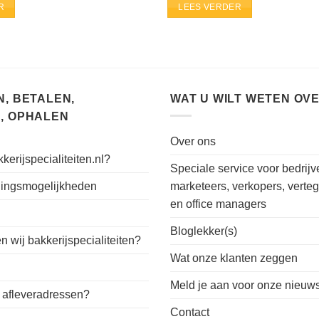
R
LEES VERDER
, BETALEN,
WAT U WILT WETEN OV
, OPHALEN
Over ons
kerijspecialiteiten.nl?
Speciale service voor bedrijv
alingsmogelijkheden
marketeers, verkopers, verte
en office managers
n
Bloglekker(s)
 wij bakkerijspecialiteiten?
Wat onze klanten zeggen
Meld je aan voor onze nieuws
 afleveradressen?
Contact