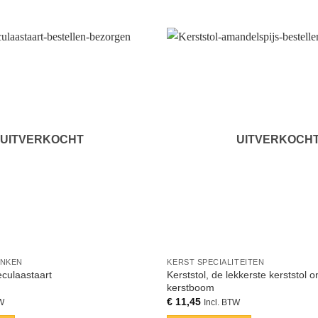
UITVERKOCHT
UITVERKOCH
ENKEN
KERST SPECIALITEITEN
Kerststol, de lekkerste kerststol 
culaastaart
kerstboom
€
11,45
TW
Incl. BTW