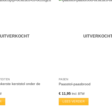
UITVERKOCHT
UITVERKOCH
TEITEN
PASEN
ekkerste kerststol onder de
Paasstol-paasbrood
€
11,95
TW
Incl. BTW
R
LEES VERDER