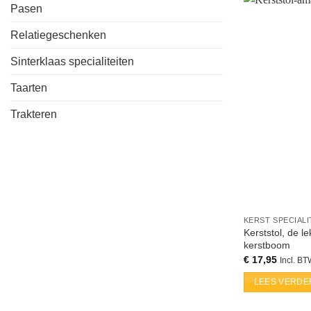
Pasen
Relatiegeschenken
Sinterklaas specialiteiten
Taarten
Trakteren
KERST SPECIALI
Kerststol, de l
kerstboom
€
17,95
Incl. B
LEES VERDE