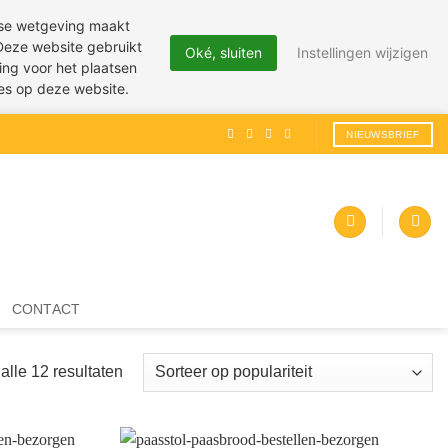
pese wetgeving maakt
 Deze website gebruikt
Oké, sluiten
Instellingen wijzigen
ing voor het plaatsen
ies op deze website.
NIEUWSBRIEF
CONTACT
Gesorteerd
alle 12 resultaten
op
populariteit