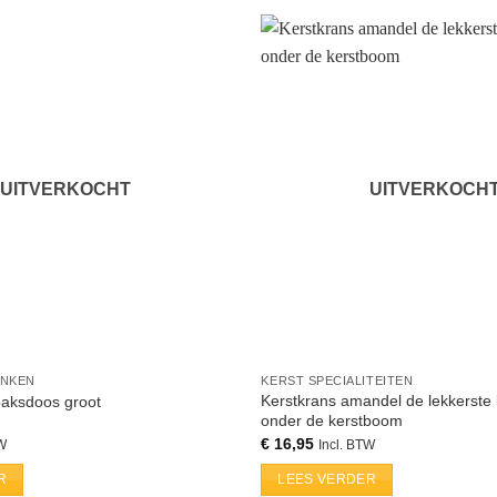
UITVERKOCHT
UITVERKOCH
ENKEN
KERST SPECIALITEITEN
Kerstkrans amandel de lekkerste 
baksdoos groot
onder de kerstboom
€
16,95
TW
Incl. BTW
R
LEES VERDER