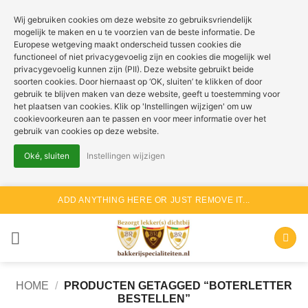
Wij gebruiken cookies om deze website zo gebruiksvriendelijk
mogelijk te maken en u te voorzien van de beste informatie. De
Europese wetgeving maakt onderscheid tussen cookies die
functioneel of niet privacygevoelig zijn en cookies die mogelijk wel
privacygevoelig kunnen zijn (PII). Deze website gebruikt beide
soorten cookies. Door hiernaast op ‘OK, sluiten’ te klikken of door
gebruik te blijven maken van deze website, geeft u toestemming voor
het plaatsen van cookies. Klik op 'Instellingen wijzigen' om uw
cookievoorkeuren aan te passen en voor meer informatie over het
gebruik van cookies op deze website.
Oké, sluiten
Instellingen wijzigen
Ga
ADD ANYTHING HERE OR JUST REMOVE IT...
naar
inhoud
HOME
/
PRODUCTEN GETAGGED “BOTERLETTER
BESTELLEN”