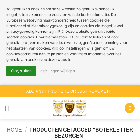
Wij gebruiken cookies om deze website zo gebruiksvriendelijk
mogelijk te maken en u te voorzien van de beste informatie. De
Europese wetgeving maakt onderscheid tussen cookies die
functioneel of niet privacygevoelig zijn en cookies die mogelijk wel
privacygevoelig kunnen zijn (PII). Deze website gebruikt beide
soorten cookies. Door hiernaast op ‘OK, sluiten’ te klikken of door
gebruik te blijven maken van deze website, geeft u toestemming voor
het plaatsen van cookies. Klik op 'Instellingen wijzigen' om uw
cookievoorkeuren aan te passen en voor meer informatie over het
gebruik van cookies op deze website.
Oké, sluiten
Instellingen wijzigen
Ga
ADD ANYTHING HERE OR JUST REMOVE IT...
naar
inhoud
/
HOME
PRODUCTEN GETAGGED “BOTERLETTER
BEZORGEN”