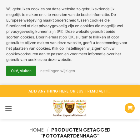
Wij gebruiken cookies om deze website zo gebruiksvriendelijk
mogelijk te maken en u te voorzien van de beste informatie. De
Europese wetgeving maakt onderscheid tussen cookies die
functioneel of niet privacygevoelig zijn en cookies die mogelijk wel
privacygevoelig kunnen zijn (PII). Deze website gebruikt beide
soorten cookies. Door hiernaast op ‘OK, sluiten’ te klikken of door
gebruik te blijven maken van deze website, geeft u toestemming voor
het plaatsen van cookies. Klik op 'Instellingen wijzigen' om uw
cookievoorkeuren aan te passen en voor meer informatie over het
gebruik van cookies op deze website.
Oké, sluiten
Instellingen wijzigen
Ga
ADD ANYTHING HERE OR JUST REMOVE IT...
naar
inhoud
HOME
/
PRODUCTEN GETAGGED
“FOTOTAARTDENHAAG”