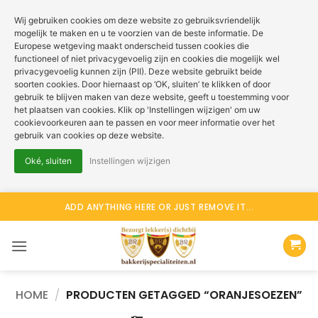
Wij gebruiken cookies om deze website zo gebruiksvriendelijk
mogelijk te maken en u te voorzien van de beste informatie. De
Europese wetgeving maakt onderscheid tussen cookies die
functioneel of niet privacygevoelig zijn en cookies die mogelijk wel
privacygevoelig kunnen zijn (PII). Deze website gebruikt beide
soorten cookies. Door hiernaast op ‘OK, sluiten’ te klikken of door
gebruik te blijven maken van deze website, geeft u toestemming voor
het plaatsen van cookies. Klik op 'Instellingen wijzigen' om uw
cookievoorkeuren aan te passen en voor meer informatie over het
gebruik van cookies op deze website.
Oké, sluiten
Instellingen wijzigen
Ga
ADD ANYTHING HERE OR JUST REMOVE IT...
naar
inhoud
HOME
/
PRODUCTEN GETAGGED “ORANJESOEZEN”