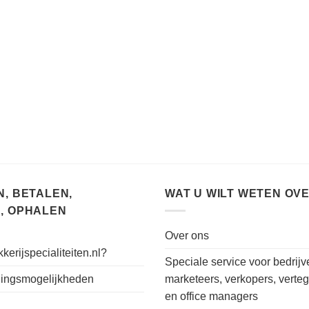
, BETALEN,
WAT U WILT WETEN OV
, OPHALEN
Over ons
kerijspecialiteiten.nl?
Speciale service voor bedrijv
alingsmogelijkheden
marketeers, verkopers, verte
en office managers
n