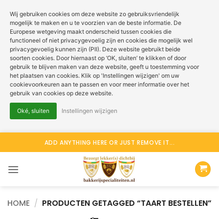
Wij gebruiken cookies om deze website zo gebruiksvriendelijk
mogelijk te maken en u te voorzien van de beste informatie. De
Europese wetgeving maakt onderscheid tussen cookies die
functioneel of niet privacygevoelig zijn en cookies die mogelijk wel
privacygevoelig kunnen zijn (PII). Deze website gebruikt beide
soorten cookies. Door hiernaast op ‘OK, sluiten’ te klikken of door
gebruik te blijven maken van deze website, geeft u toestemming voor
het plaatsen van cookies. Klik op 'Instellingen wijzigen' om uw
cookievoorkeuren aan te passen en voor meer informatie over het
gebruik van cookies op deze website.
Oké, sluiten
Instellingen wijzigen
Ga
ADD ANYTHING HERE OR JUST REMOVE IT...
naar
inhoud
HOME
/
PRODUCTEN GETAGGED “TAART BESTELLEN”