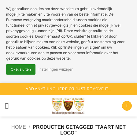
Wij gebruiken cookies om deze website zo gebruiksvriendelijk
mogelijk te maken en u te voorzien van de beste informatie. De
Europese wetgeving maakt onderscheid tussen cookies die
functioneel of niet privacygevoelig zijn en cookies die mogelijk wel
privacygevoelig kunnen zijn (PII). Deze website gebruikt beide
soorten cookies. Door hiernaast op ‘OK, sluiten’ te klikken of door
gebruik te blijven maken van deze website, geeft u toestemming voor
het plaatsen van cookies. Klik op 'Instellingen wijzigen' om uw
cookievoorkeuren aan te passen en voor meer informatie over het
gebruik van cookies op deze website.
Oké, sluiten
Instellingen wijzigen
Ga
ADD ANYTHING HERE OR JUST REMOVE IT...
naar
inhoud
HOME
/
PRODUCTEN GETAGGED “TAART MET
LOGO”