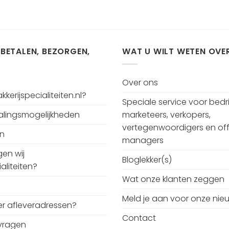
 BETALEN, BEZORGEN,
WAT U WILT WETEN OVE
Over ons
kerijspecialiteiten.nl?
Speciale service voor bedri
talingsmogelijkheden
marketeers, verkopers,
vertegenwoordigers en off
en
managers
en wij
Bloglekker(s)
aliteiten?
Wat onze klanten zeggen
Meld je aan voor onze nie
r afleveradressen?
Contact
vragen