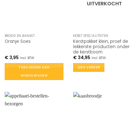
UITVERKOCHT
BROOD EN BANKET
KERST SPECIALITEITEN
Kerstpakket klein, proef de
Oranje Soes
lekkerste producten onder
de kerstboom
€
3,95
€
34,95
Incl. BTW
Incl. BTW
TOEVOEGEN AAN
LEES VERDER
WINKELWAGEN