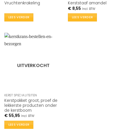
Vruchtenkrakeling
Kerststaaf amandel
€
8,55
Incl. BTW
LEES VERDER
LEES VERDER
UITVERKOCHT
KERST SPECIALITEITEN
Kerstpakket groot, proef de
lekkerste producten onder
de kerstboom
€
55,95
Incl. BTW
LEES VERDER