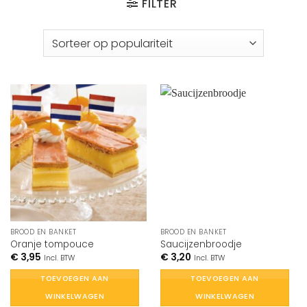
FILTER
BROOD EN BANKET
BROOD EN BANKET
Oranje tompouce
Saucijzenbroodje
€
3,95
€
3,20
Incl. BTW
Incl. BTW
TOEVOEGEN AAN
TOEVOEGEN AAN
WINKELWAGEN
WINKELWAGEN