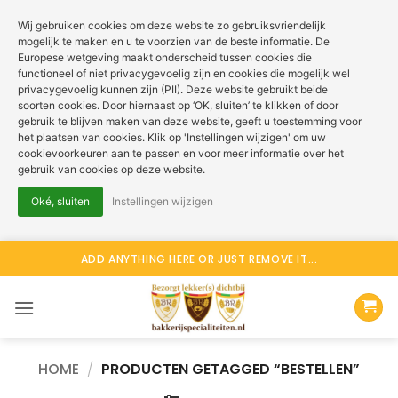
Wij gebruiken cookies om deze website zo gebruiksvriendelijk
mogelijk te maken en u te voorzien van de beste informatie. De
Europese wetgeving maakt onderscheid tussen cookies die
functioneel of niet privacygevoelig zijn en cookies die mogelijk wel
privacygevoelig kunnen zijn (PII). Deze website gebruikt beide
soorten cookies. Door hiernaast op ‘OK, sluiten’ te klikken of door
gebruik te blijven maken van deze website, geeft u toestemming voor
het plaatsen van cookies. Klik op 'Instellingen wijzigen' om uw
cookievoorkeuren aan te passen en voor meer informatie over het
gebruik van cookies op deze website.
Oké, sluiten
Instellingen wijzigen
Ga
ADD ANYTHING HERE OR JUST REMOVE IT...
naar
inhoud
HOME
/
PRODUCTEN GETAGGED “BESTELLEN”